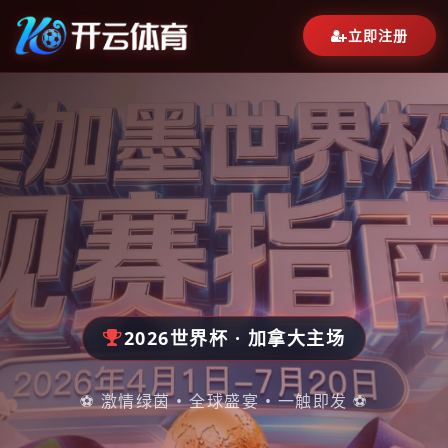
立即注册
2026世界杯 · 加拿大主场
⚽ 激情绿茵 • 全球盛宴 • 一触即发 ⚽