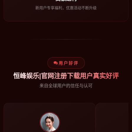
新用户专享福利，优惠活动不断升级
用户好评
恒峰娱乐|官网注册下载用户真实好评
来自全球用户的信任与认可