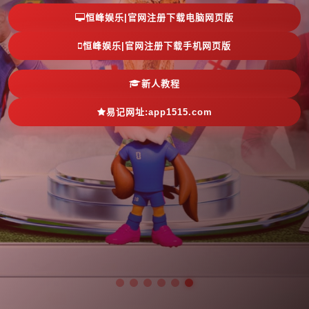
恒峰娱乐|官网注册下载电脑网页版
恒峰娱乐|官网注册下载手机网页版
新人教程
易记网址:app1515.com