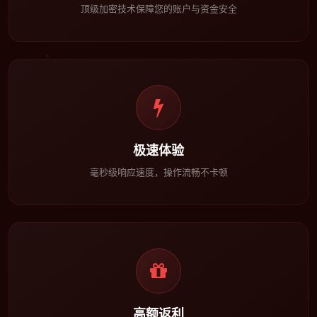
顶级加密技术保障您的账户与资金安全
极速体验
毫秒级响应速度，操作流畅不卡顿
高额返利