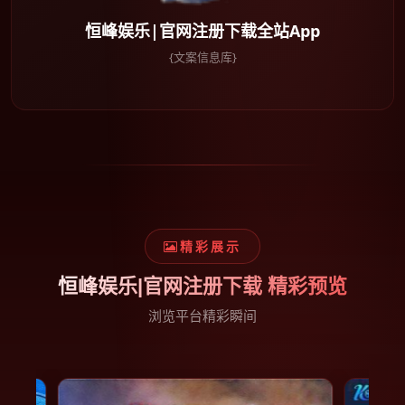
恒峰娱乐|官网注册下载全站App
{文案信息库}
精彩展示
恒峰娱乐|官网注册下载 精彩预览
浏览平台精彩瞬间