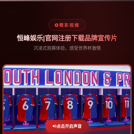
精彩视频
恒峰娱乐|官网注册下载品牌宣传片
沉浸式观赛体验，感受世界杯激情
点击开启声音