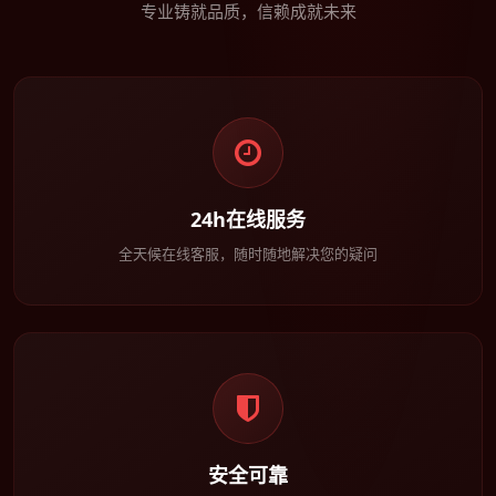
专业铸就品质，信赖成就未来
24h在线服务
全天候在线客服，随时随地解决您的疑问
安全可靠